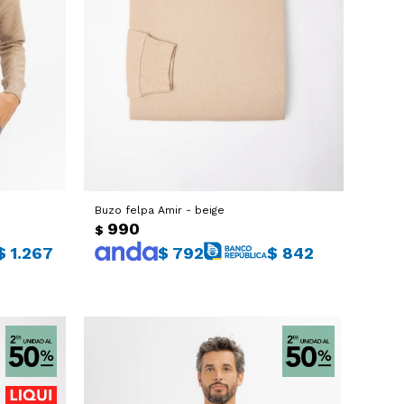
Buzo felpa Amir - beige
990
$
$
1.267
$
792
$
842