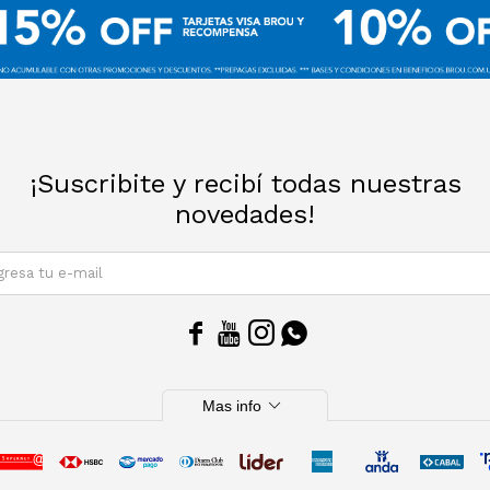
¡Suscribite y recibí todas nuestras
novedades!
SUSCRIBIRM




expand_more
Mas info