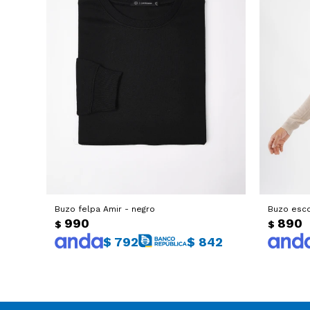
Buzo felpa Amir - negro
Buzo esco
990
890
$
$
$
792
$
842