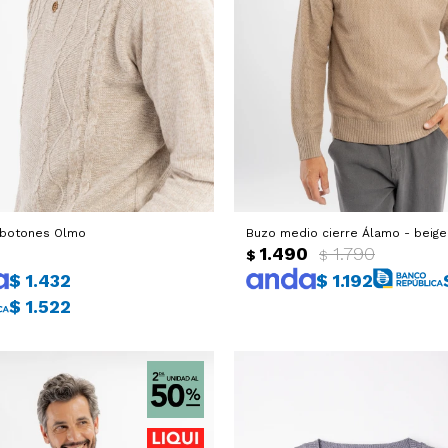
 botones Olmo
Buzo medio cierre Álamo - beige
1.490
1.790
$
$
$
1.432
$
1.192
$
1.522