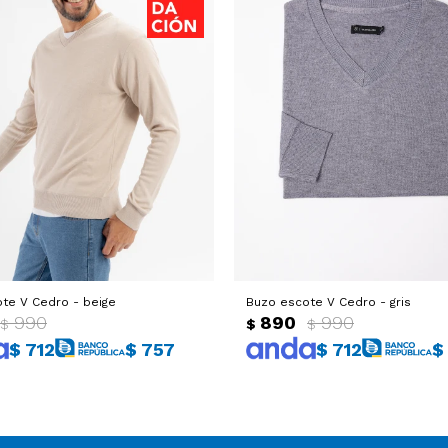
te V Cedro - beige
Buzo escote V Cedro - gris
990
890
990
$
$
$
$
712
$
757
$
712
$