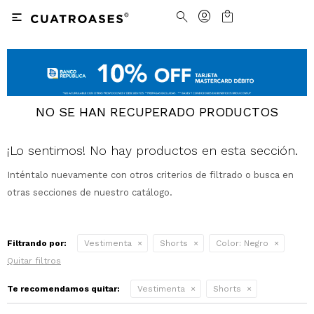

Nosotros
Contacto
Nuestras tiendas
Cómo Comprar
NO SE HAN RECUPERADO PRODUCTOS
Vestimenta
Vestimenta
Trabaja con nosotros
Términos y condiciones
¡Lo sentimos! No hay productos en esta sección.
Accesorios
Accesorios
Camisas
Camisas y Blusas
Inténtalo nuevamente con otros criterios de filtrado o busca en
otras secciones de nuestro catálogo.
Calzado
Calzado
Pantalones
Cinturones
Pantalones
Cinturones
Ver todo
Ver todo
Jeans
Medias
Ver todo
Jeans
Carteras
Ver todo
Filtrando por:
Vestimenta
Shorts
Color:
Negro
Quitar filtros
Buzos
Ver todo
Abrigos y Chaquetas
Ver todo
Te recomendamos quitar:
Vestimenta
Shorts
Camperas
Tejidos