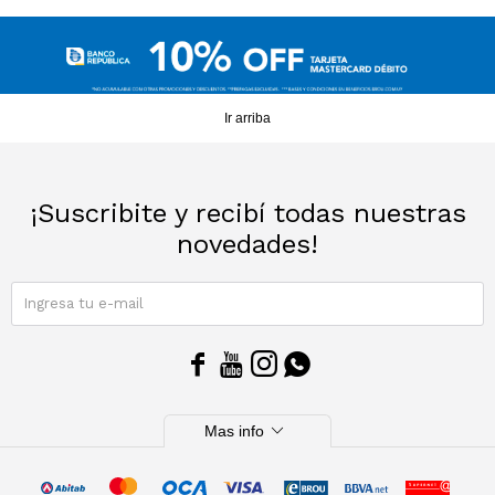
Sacos
T-shirts y Tops
Trajes
Ver todo
Ir arriba
Abrigos
Ver todo
¡Suscribite y recibí todas nuestras
novedades!
SUSCRIBIRME




expand_more
Mas info