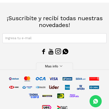
Sacos
T-shirts y Tops
¡Suscribite y recibí todas nuestras
Trajes
Ver todo
novedades!
Abrigos
SUSCRIBIRME
Ver todo




expand_more
Mas info