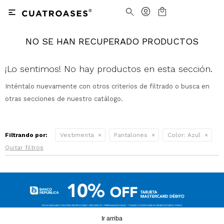

NO SE HAN RECUPERADO PRODUCTOS
Nosotros
Contacto
Nuestras tiendas
Cómo Comprar
¡Lo sentimos! No hay productos en esta sección.
Inténtalo nuevamente con otros criterios de filtrado o busca en
Vestimenta
Vestimenta
Trabaja con nosotros
Términos y condiciones
otras secciones de nuestro catálogo.
Accesorios
Accesorios
Camisas
Camisas y Blusas
Filtrando por:
Vestimenta
Pantalones
Color:
Azul
Calzado
Calzado
Pantalones
Cinturones
Pantalones
Cinturones
Quitar filtros
Ver todo
Ver todo
Jeans
Medias
Ver todo
Jeans
Carteras
Ver todo
Buzos
Ver todo
Abrigos y Chaquetas
Ver todo
Camperas
Tejidos
Ir arriba