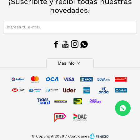
¡Suscribite y recibí todas nuestras
novedades!
Sacos
T-shirts y Tops
Trajes
Ver todo
SUSCRIBIRME
Abrigos




Ver todo
expand_more
Mas info
© Copyright 2026 / Cuatroases