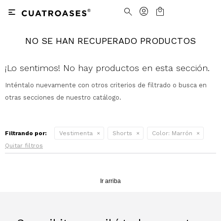

NO SE HAN RECUPERADO PRODUCTOS
Nosotros
Contacto
Nuestras tiendas
Cómo Comprar
¡Lo sentimos! No hay productos en esta sección.
Inténtalo nuevamente con otros criterios de filtrado o busca en
Vestimenta
Vestimenta
Trabaja con nosotros
Términos y condiciones
otras secciones de nuestro catálogo.
Accesorios
Accesorios
Camisas
Camisas y Blusas
Filtrando por:
Vestimenta
Shorts
Color:
Marrón
Calzado
Calzado
Pantalones
Cinturones
Pantalones
Cinturones
Quitar filtros
Ver todo
Ver todo
Jeans
Medias
Ver todo
Jeans
Carteras
Ver todo
Ir arriba
Buzos
Ver todo
Abrigos y Chaquetas
Ver todo
Camperas
Tejidos