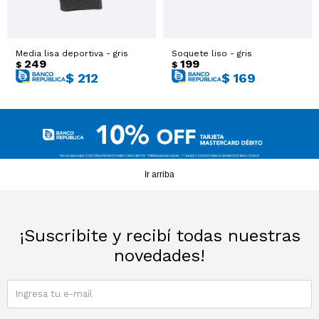
Sacos
T-shirts y Tops
Media lisa deportiva - gris
Soquete liso - gris
Trajes
Ver todo
249
199
$
$
$
212
$
169
Abrigos
Ver todo
Ir arriba
¡Suscribite y recibí todas nuestras
novedades!
SUSCRIBIRME