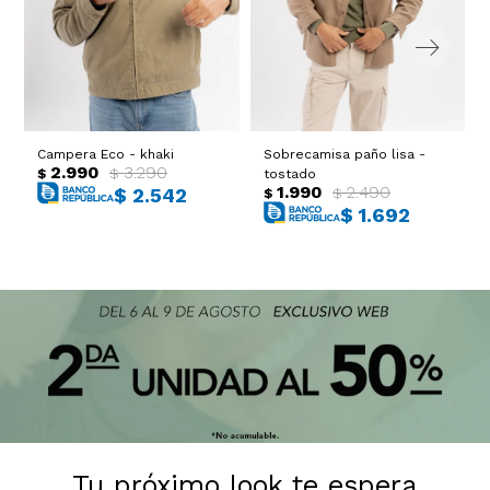
Campera Eco - khaki
Sobrecamisa paño lisa -
2.990
3.290
$
$
tostado
1.990
2.490
$
2.542
$
$
$
1.692
Tu próximo look te espera