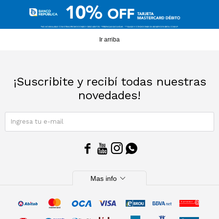
Ir arriba
¡Suscribite y recibí todas nuestras
novedades!
SUSCRIBIRME




expand_more
Mas info