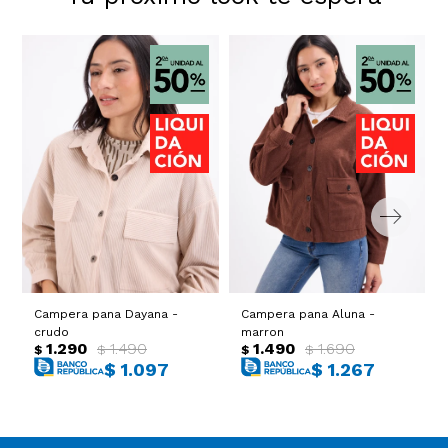
Campera pana Dayana -
Campera pana Aluna -
crudo
marron
1.290
1.490
1.490
1.690
$
$
$
$
$
1.097
$
1.267