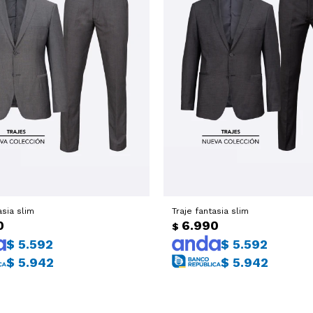
asia slim
Traje fantasia slim
0
6.990
$
$
5.592
$
5.592
$
5.942
$
5.942