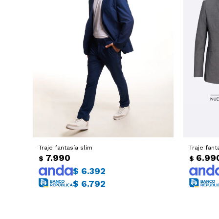
Traje fantasía slim
Traje fant
7.990
6.99
$
$
$
6.392
$
6.792