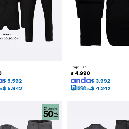
Traje liso
0
4.990
$
$
5.592
$
3.992
$
5.942
$
4.242