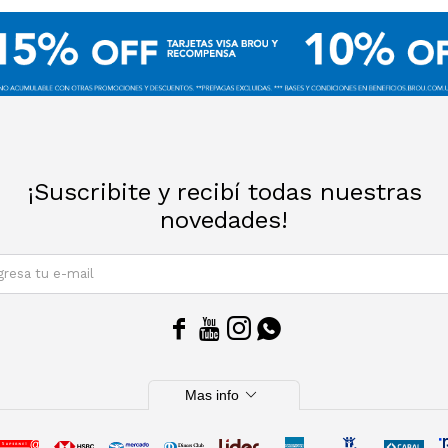
¡Suscribite y recibí todas nuestras
novedades!
SUSCRIBIRM




expand_more
Mas info