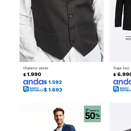
Chaleco vestir
Traje liso
1.990
6.99
$
$
$
1.592
$
1.692