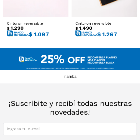
Sacos
T-shirts y Tops
Cinturon reversible
Cinturon reversible
Trajes
Ver todo
1.290
1.490
$
$
$
1.097
$
1.267
Abrigos
Ver todo
Ir arriba
¡Suscribite y recibí todas nuestras
novedades!
SUSCRIBIRME