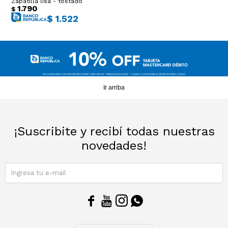
Zapatilla lisa - tostado
1.790
$
$
1.522
Ir arriba
¡Suscribite y recibí todas nuestras
novedades!
SUSCRIBIRME



