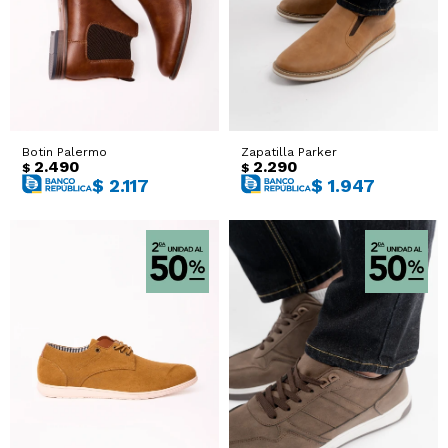
Sacos
T-shirts y Tops
Trajes
Ver todo
Abrigos
Botin Palermo
Zapatilla Parker
2.490
2.290
$
$
Ver todo
$
2.117
$
1.947