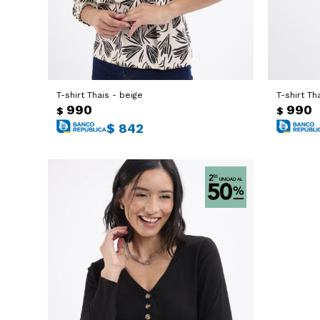
T-shirt Thais - beige
T-shirt Th
990
990
$
$
$
842