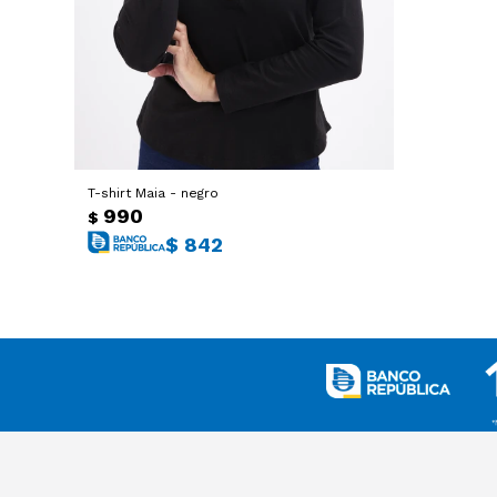
T-shirt Maia - negro
990
$
$
842