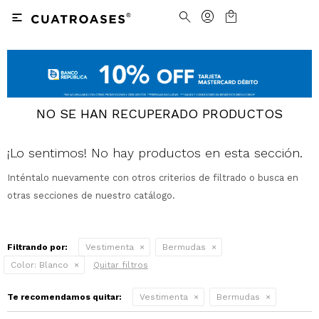

Nosotros
Contacto
Nuestras tiendas
Cómo Comprar
NO SE HAN RECUPERADO PRODUCTOS
Vestimenta
Vestimenta
Trabaja con nosotros
Términos y condiciones
¡Lo sentimos! No hay productos en esta sección.
Accesorios
Accesorios
Camisas
Camisas y Blusas
Inténtalo nuevamente con otros criterios de filtrado o busca en
otras secciones de nuestro catálogo.
Calzado
Calzado
Pantalones
Cinturones
Pantalones
Cinturones
Ver todo
Ver todo
Jeans
Medias
Ver todo
Jeans
Carteras
Ver todo
Filtrando por:
Vestimenta
Bermudas
Color:
Blanco
Quitar filtros
Buzos
Ver todo
Abrigos y Chaquetas
Ver todo
Te recomendamos quitar:
Vestimenta
Bermudas
Camperas
Tejidos