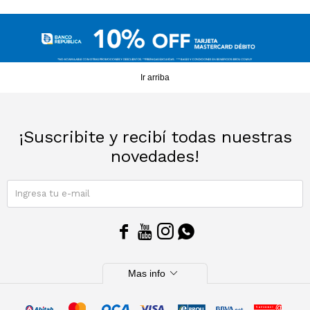
Sacos
T-shirts y Tops
Trajes
Ver todo
Ir arriba
Abrigos
Ver todo
¡Suscribite y recibí todas nuestras
novedades!
SUSCRIBIRME




expand_more
Mas info