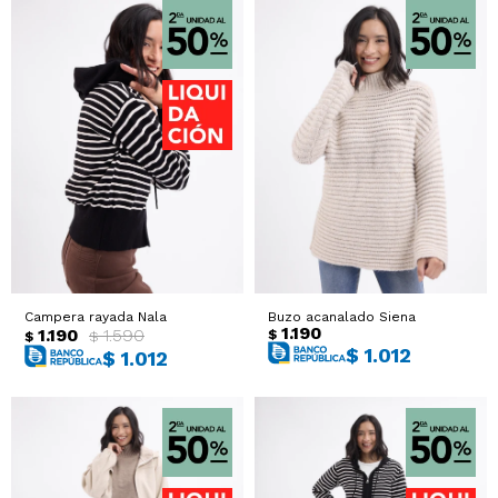
Campera rayada Nala
Buzo acanalado Siena
1.190
1.190
1.590
$
$
$
$
1.012
$
1.012