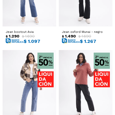
Jean bootcut Avia
Jean oxford Munai - negro
1.290
1.690
1.490
1.690
$
$
$
$
$
1.097
$
1.267