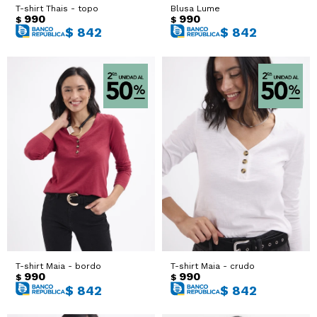
T-shirt Thais - topo
Blusa Lume
990
990
$
$
$
842
$
842
T-shirt Maia - bordo
T-shirt Maia - crudo
990
990
$
$
$
842
$
842