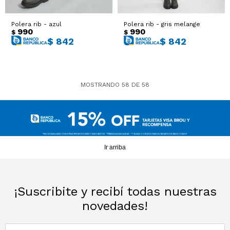
Polera rib - azul
Polera rib - gris melange
990
990
$
$
$
842
$
842
MOSTRANDO
58
DE
58
Ir arriba
¡Suscribite y recibí todas nuestras
novedades!