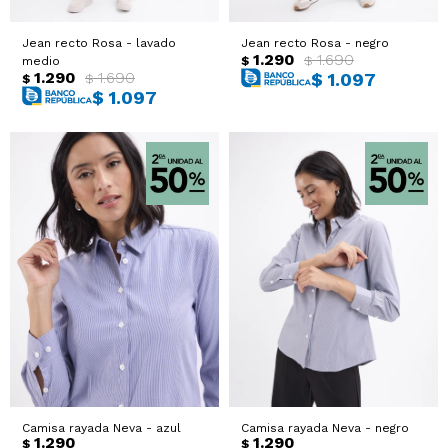
Jean recto Rosa - lavado
Jean recto Rosa - negro
1.290
1.690
$
$
medio
1.290
1.690
$
1.097
$
$
$
1.097
Camisa rayada Neva - azul
Camisa rayada Neva - negro
1.290
1.290
$
$