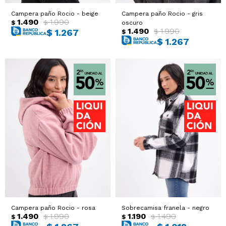
Campera paño Rocio - beige
Campera paño Rocio - gris
1.490
1.990
$
$
oscuro
1.490
1.990
$
1.267
$
$
$
1.267
Campera paño Rocio - rosa
Sobrecamisa franela - negro
1.490
1.990
1.190
1.490
$
$
$
$