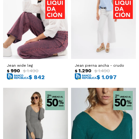
Jean wide leg
Jean pierna ancha - crudo
990
1.490
1.290
1.490
$
$
$
$
$
842
$
1.097