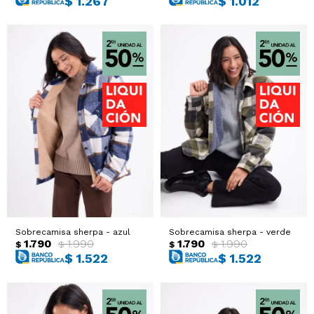
$
1.267
$
1.012
Sobrecamisa sherpa - azul
Sobrecamisa sherpa - verde
1.790
1.990
1.790
1.990
$
$
$
$
$
1.522
$
1.522