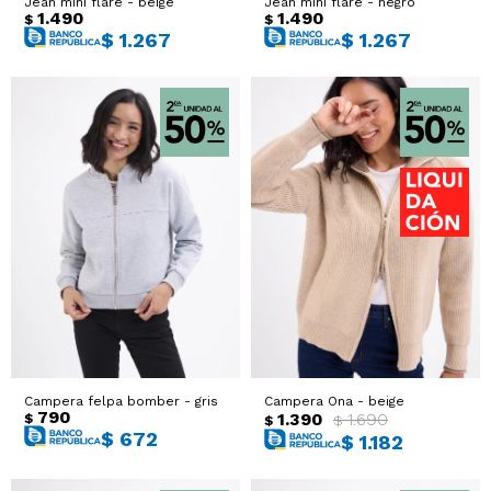
Jean mini flare - beige
Jean mini flare - negro
1.490
1.490
$
$
$
1.267
$
1.267
Campera felpa bomber - gris
Campera Ona - beige
790
1.390
1.690
$
$
$
$
672
$
1.182