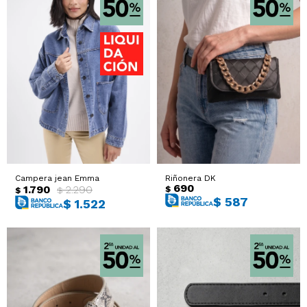
Campera jean Emma
Riñonera DK
690
1.790
2.290
$
$
$
$
587
$
1.522