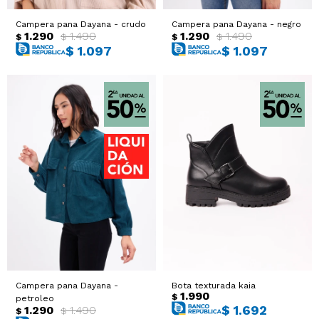
Sacos
T-shirts y Tops
Campera pana Dayana - crudo
Campera pana Dayana - negro
1.290
1.490
1.290
1.490
$
$
$
$
$
1.097
$
1.097
Trajes
Ver todo
Abrigos
Ver todo
Campera pana Dayana -
Bota texturada kaia
1.990
$
petroleo
$
1.692
1.290
1.490
$
$