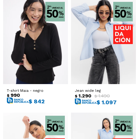
T-shirt Maia - negro
Jean wide leg
990
1.290
1.490
$
$
$
$
842
$
1.097