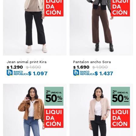
Jean animal print Kira
Pantalon ancho Sora
1.290
1.690
1.690
1.990
$
$
$
$
$
1.097
$
1.437