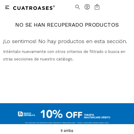

NO SE HAN RECUPERADO PRODUCTOS
Nosotros
Contacto
Nuestras tiendas
Cómo Comprar
¡Lo sentimos! No hay productos en esta sección.
Inténtalo nuevamente con otros criterios de filtrado o busca en
Vestimenta
Vestimenta
Trabaja con nosotros
Términos y condiciones
otras secciones de nuestro catálogo.
Accesorios
Accesorios
Camisas
Camisas y Blusas
Calzado
Calzado
Pantalones
Cinturones
Pantalones
Cinturones
Ver todo
Ver todo
Jeans
Medias
Ver todo
Jeans
Carteras
Ver todo
Buzos
Ver todo
Abrigos y Chaquetas
Ver todo
Camperas
Tejidos
Ir arriba