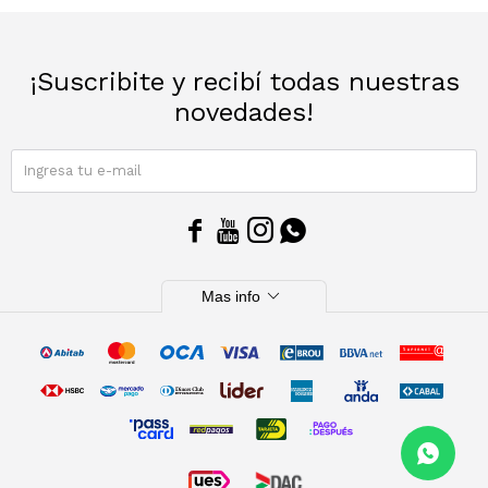
Sacos
T-shirts y Tops
¡Suscribite y recibí todas nuestras
Trajes
Ver todo
novedades!
Abrigos
SUSCRIBIRME
Ver todo




expand_more
Mas info