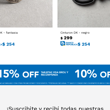
K - fantasia
Cinturon DK - negro
299
$
$
254
$
254
¡Suscribite y recibí todas nuestras