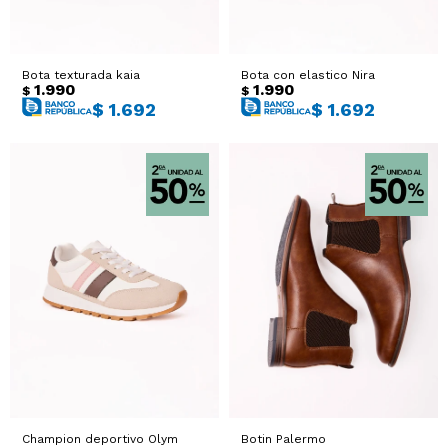
Sacos
T-shirts y Tops
Bota texturada kaia
Bota con elastico Nira
Trajes
Ver todo
1.990
1.990
$
$
$
1.692
$
1.692
Abrigos
Ver todo
Champion deportivo Olym
Botin Palermo