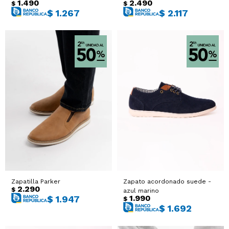
1.490
2.490
$
$
$
1.267
$
2.117
Zapatilla Parker
Zapato acordonado suede -
2.290
$
azul marino
1.990
$
1.947
$
$
1.692