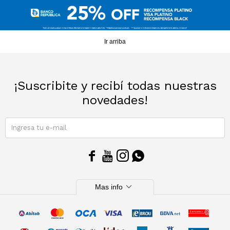
Ir arriba
¡Suscribite y recibí todas nuestras
novedades!
SUSCRIBIRME




expand_more
Mas info