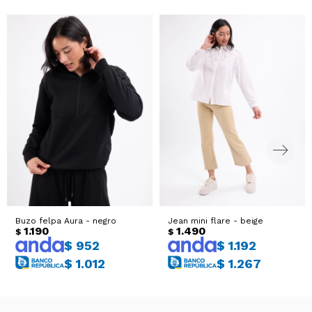
Buzo felpa Aura - negro
Jean mini flare - beige
1.190
1.490
$
$
$
952
$
1.192
$
1.012
$
1.267