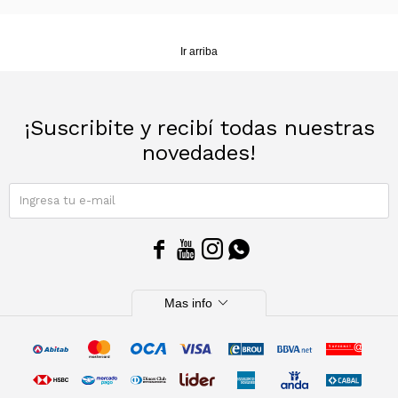
Ir arriba
¡Suscribite y recibí todas nuestras
novedades!
SUSCRIBIRME




expand_more
Mas info