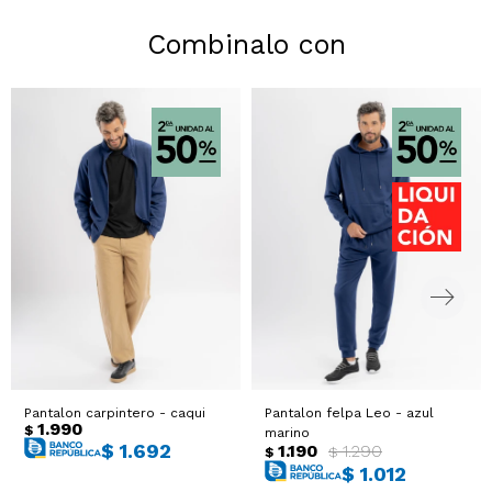
Combinalo con
Pantalon carpintero - caqui
Pantalon felpa Leo - azul
1.990
$
marino
$
1.692
1.190
1.290
$
$
$
1.012