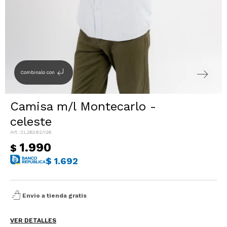
Sacos
T-shirts y Tops
Trajes
Ver todo
Abrigos
subdirectory_arrow_left
Combinalo con
Ver todo
Camisa m/l Montecarlo -
celeste
CL26292/I26
1.990
$
$
1.692
shopping_bag_speed
Envio a tienda gratis
VER DETALLES