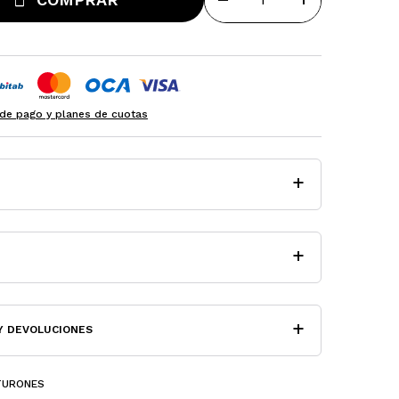
remove
add
de pago y planes de cuotas
Y DEVOLUCIONES
TURONES