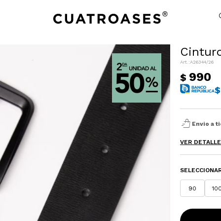
Cintur
A26344/26
NOTIFICARME
990
$
$
shopping_bag_speed
Envio a t
VER DETALL
SELECCIONAR
90
10