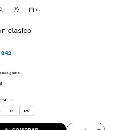
$
0
on clasico
842
ienda gratis
ES
 TALLE
0
110
120
COMPRAR