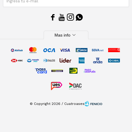
SUSCRIBIRME




expand_more
Mas info
© Copyright 2026 / Cuatroases