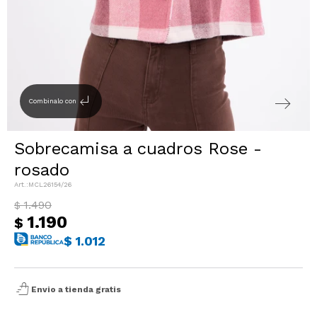
Sacos
T-shirts y Tops
Trajes
Ver todo
Abrigos
subdirectory_arrow_left
Combinalo con
Ver todo
Sobrecamisa a cuadros Rose -
rosado
MCL26154/26
1.490
$
1.190
$
$
1.012
shopping_bag_speed
Envio a tienda gratis