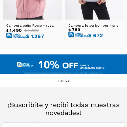
Campera paño Rocio - rosa
Campera felpa bomber - gris
790
1.490
1.990
$
$
$
$
672
$
1.267
Ir arriba
¡Suscribite y recibí todas nuestras
novedades!