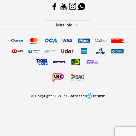




expand_more
Mas info
© Copyright 2026 / Cuatroases