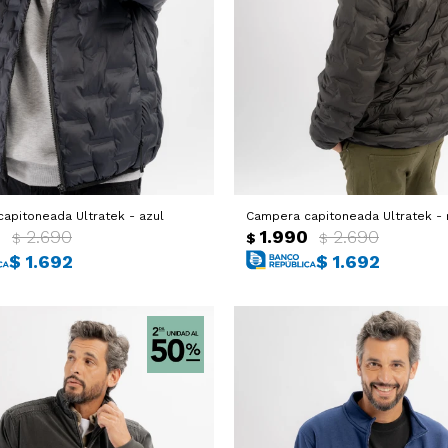
apitoneada Ultratek - azul
Campera capitoneada Ultratek - 
0
2.690
1.990
2.690
$
$
$
$
1.692
$
1.692