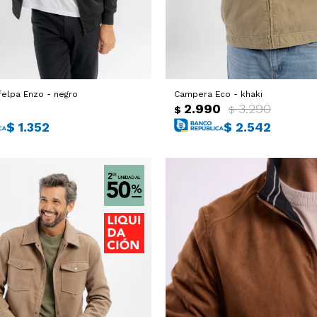
elpa Enzo - negro
Campera Eco - khaki
2.990
3.290
$
$
$
1.352
$
2.542