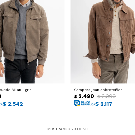
uede Milan - gris
Campera jean sobreteñida
0
2.490
2.990
$
$
$
2.542
$
2.117
MOSTRANDO
20
DE
20