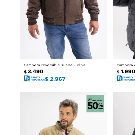
Campera reversible suede - oliva
Campera c
3.490
1.99
$
$
$
2.967