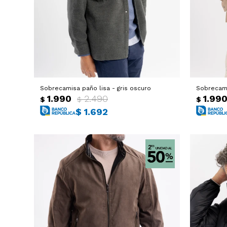
Sobrecamisa paño lisa - gris oscuro
Sobrecami
1.990
2.490
1.99
$
$
$
$
1.692