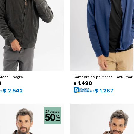
Moss - negro
Campera felpa Marco - azul mari
0
1.490
$
$
2.542
$
1.267