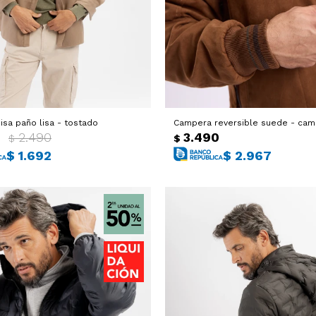
sa paño lisa - tostado
Campera reversible suede - cam
0
2.490
3.490
$
$
$
1.692
$
2.967