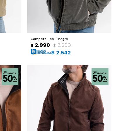
Campera Eco - negro
2.990
3.290
$
$
$
2.542