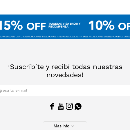
¡Suscribite y recibí todas nuestras
novedades!
SUSCRIBIRM




expand_more
Mas info