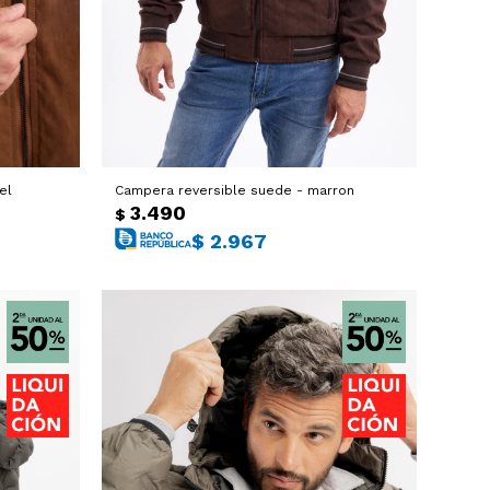
el
Campera reversible suede - marron
3.490
$
$
2.967