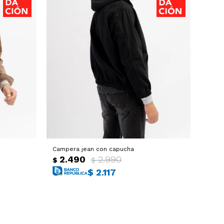
Campera jean con capucha
2.490
2.990
$
$
$
2.117