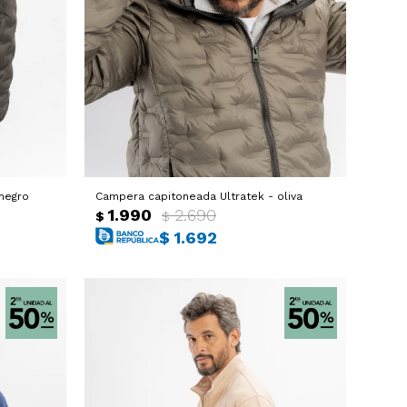
negro
Campera capitoneada Ultratek - oliva
1.990
2.690
$
$
$
1.692