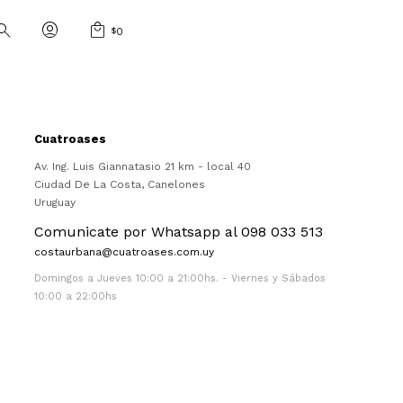
$
0
Cuatroases
Av. Ing. Luis Giannatasio 21 km - local 40
Ciudad De La Costa
,
Canelones
Uruguay
Comunicate por Whatsapp al 098 033 513
costaurbana@cuatroases.com.uy
Domingos a Jueves 10:00 a 21:00hs. - Viernes y Sábados
10:00 a 22:00hs