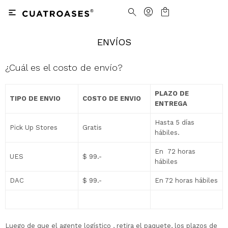

ENVÍOS
Nosotros
Contacto
¿Cuál es el costo de envío?
Nuestras tiendas
Cómo Comprar
Vestimenta
Vestimenta
Trabaja con nosotros
Términos y condiciones
PLAZO DE
TIPO DE ENVIO
COSTO DE ENVIO
ENTREGA
Accesorios
Accesorios
Camisas
Camisas y Blusas
Hasta 5 días
Pick Up Stores
Gratis
hábiles.
Calzado
Calzado
Pantalones
Cinturones
Pantalones
Cinturones
En 72 horas
UES
$ 99.-
hábiles
Ver todo
Ver todo
Jeans
Medias
Ver todo
Jeans
Carteras
Ver todo
DAC
$ 99.-
En 72 horas hábiles
Buzos
Ver todo
Abrigos y Chaquetas
Ver todo
Camperas
Tejidos
Luego de que el agente logístico , retira el paquete, los plazos de