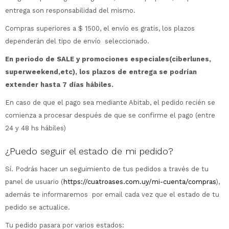
entrega son responsabilidad del mismo.
Sacos
T-shirts y Tops
Compras superiores a $ 1500, el envío es gratis, los plazos
dependerán del tipo de envío seleccionado.
Trajes
Ver todo
En periodo de SALE y promociones especiales(ciberlunes,
Abrigos
superweekend,etc), los plazos de entrega se podrían
extender hasta 7 días hábiles.
Ver todo
En caso de que el pago sea mediante Abitab, el pedido recién se
comienza a procesar después de que se confirme el pago (entre
24 y 48 hs hábiles)
¿Puedo seguir el estado de mi pedido?
Sí. Podrás hacer un seguimiento de tus pedidos a través de tu
panel de usuario (
https://cuatroases.com.uy/mi-cuenta/compras
),
además te informaremos por email cada vez que el estado de tu
pedido se actualice.
Tu pedido pasara por varios estados: