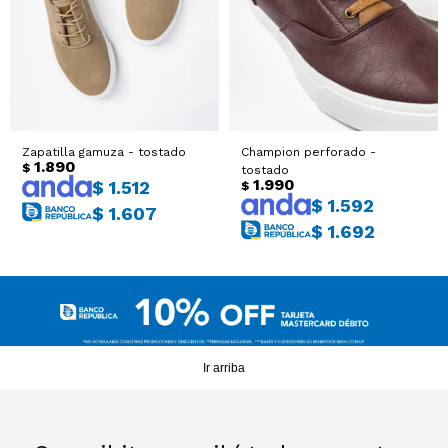
Sacos
T-shirts y Tops
Trajes
Ver todo
Abrigos
Zapatilla gamuza - tostado
Champion perforado -
1.890
$
tostado
Ver todo
1.990
$
1.512
$
$
1.592
$
1.607
$
1.692
Ir arriba