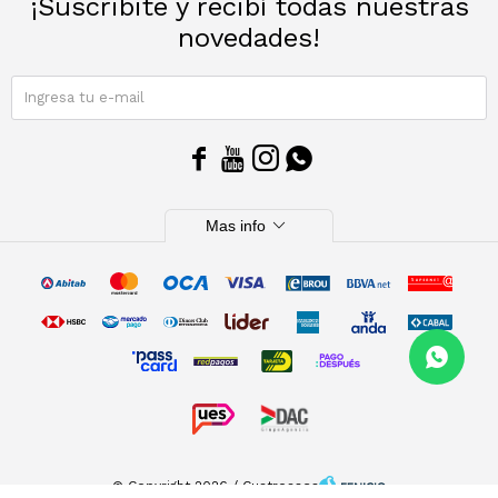
¡Suscribite y recibí todas nuestras
novedades!
SUSCRIBIRME




expand_more
Mas info
© Copyright 2026 / Cuatroases