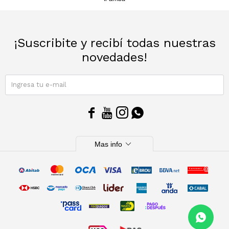
¡Suscribite y recibí todas nuestras
novedades!
SUSCRIBIRME




expand_more
Mas info