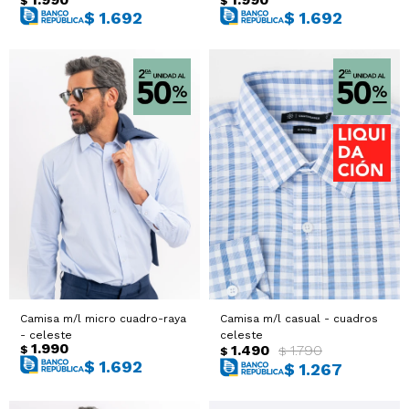
$
$
$
1.692
$
1.692
Camisa m/l micro cuadro-raya
Camisa m/l casual - cuadros
- celeste
celeste
1.990
1.490
1.790
$
$
$
$
1.692
$
1.267