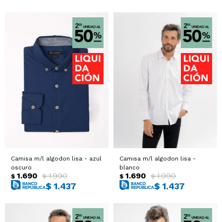
Camisa m/l algodon lisa - azul
Camisa m/l algodon lisa -
oscuro
blanco
1.690
1.990
1.690
1.990
$
$
$
$
$
1.437
$
1.437