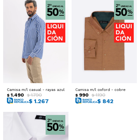
Camisa m/l casual - rayas azul
Camisa m/l oxford - cobre
1.490
1.790
990
1.190
$
$
$
$
$
1.267
$
842