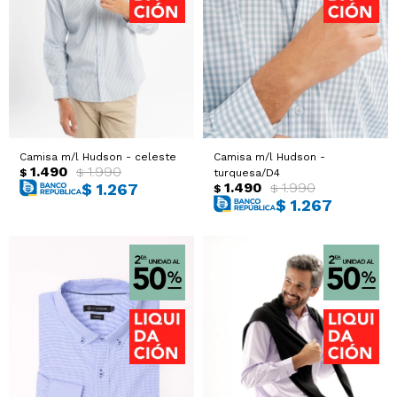
Camisa m/l Hudson - celeste
Camisa m/l Hudson -
1.490
1.990
$
$
turquesa/D4
1.490
1.990
$
1.267
$
$
$
1.267