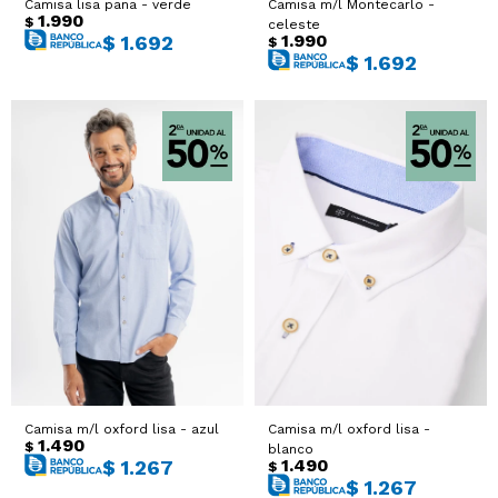
Camisa lisa pana - verde
Camisa m/l Montecarlo -
1.990
$
celeste
1.990
$
1.692
$
$
1.692
Camisa m/l oxford lisa - azul
Camisa m/l oxford lisa -
1.490
$
blanco
1.490
$
1.267
$
$
1.267