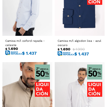
Camisa m/l oxford rayada -
Camisa m/l algodon lisa - azul
celeste
oscuro
1.690
1.690
1.990
$
$
$
$
1.437
$
1.437