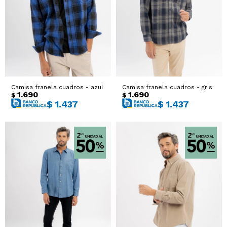
Sacos
T-shirts y Tops
Trajes
Ver todo
Abrigos
Camisa franela cuadros - azul
Camisa franela cuadros - gris
Ver todo
1.690
1.690
$
$
$
1.437
$
1.437