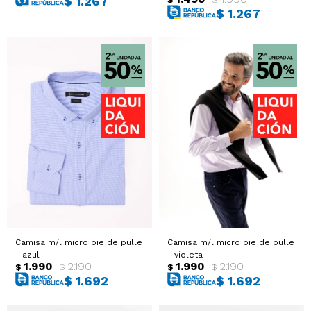
$
1.267
$
1.267
Camisa m/l micro pie de pulle
Camisa m/l micro pie de pulle
- azul
- violeta
1.990
2.190
1.990
2.190
$
$
$
$
$
1.692
$
1.692