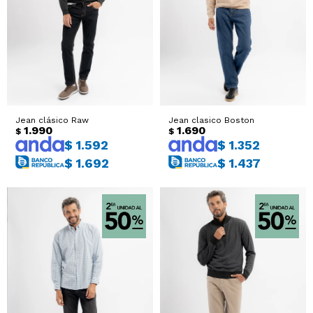
Sacos
T-shirts y Tops
Trajes
Ver todo
Abrigos
Jean clásico Raw
Jean clasico Boston
Ver todo
1.990
1.690
$
$
$
1.592
$
1.352
$
1.692
$
1.437