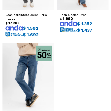
Jean carpintero color - gris
Jean clasico Draal
1.690
$
medio
1.990
$
1.352
$
$
1.592
$
1.437
$
1.692