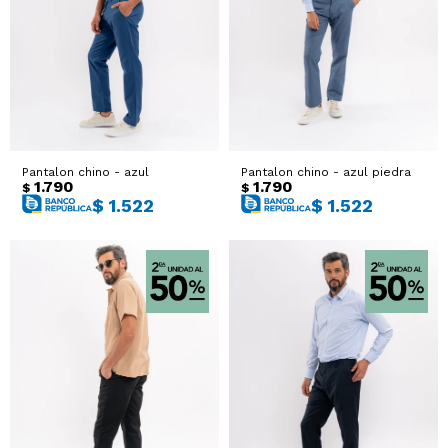
Sacos
T-shirts y Tops
Trajes
Ver todo
Abrigos
Pantalon chino - azul
Pantalon chino - azul piedra
Ver todo
1.790
1.790
$
$
$
1.522
$
1.522