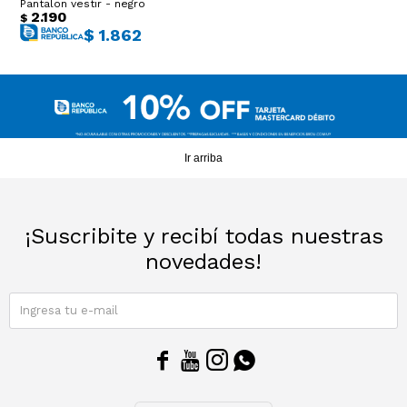
Pantalon vestir - negro
2.190
$
$
1.862
Ir arriba
¡Suscribite y recibí todas nuestras
novedades!
SUSCRIBIRME



