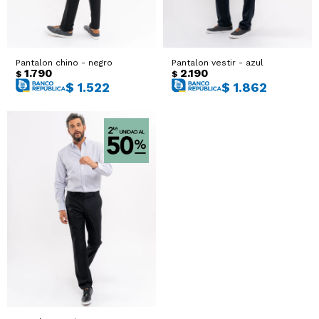
Pantalon chino - negro
Pantalon vestir - azul
1.790
2.190
$
$
$
1.522
$
1.862