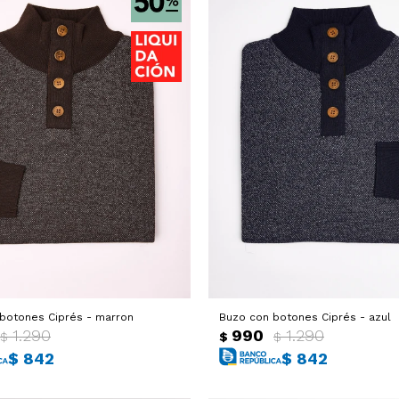
botones Ciprés - marron
Buzo con botones Ciprés - azul
1.290
990
1.290
$
$
$
$
842
$
842