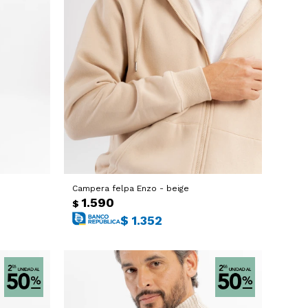
Campera felpa Enzo - beige
1.590
$
$
1.352