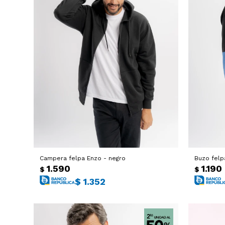
Campera felpa Enzo - negro
Buzo felp
1.590
1.190
$
$
$
1.352