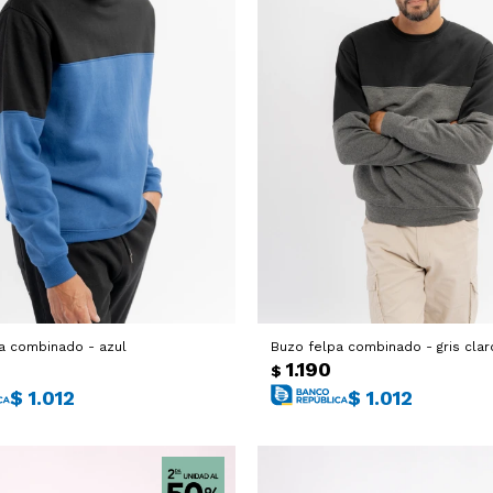
a combinado - azul
Buzo felpa combinado - gris clar
1.190
$
$
1.012
$
1.012