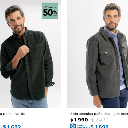
sa pana - verde
Sobrecamisa paño lisa - gris osc
0
1.990
2.490
$
$
$
1.692
$
1.692