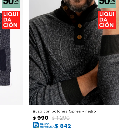
Buzo con botones Ciprés - negro
990
1.290
$
$
$
842