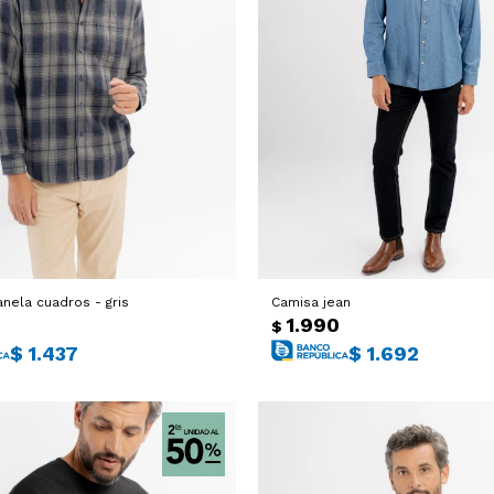
nela cuadros - gris
Camisa jean
0
1.990
$
$
1.437
$
1.692