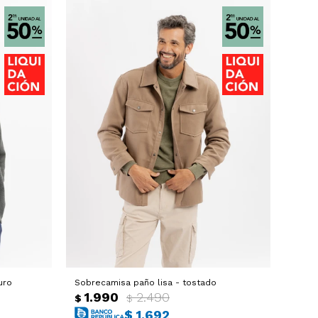
uro
Sobrecamisa paño lisa - tostado
1.990
2.490
$
$
$
1.692