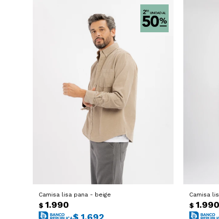
Camisa lisa pana - beige
Camisa li
1.990
1.99
$
$
$
1.692