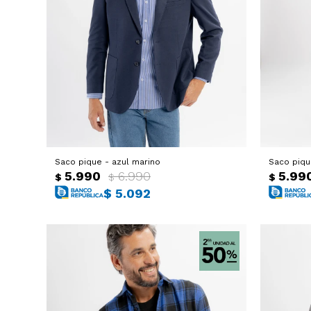
Saco pique - azul marino
Saco piqu
5.990
6.990
5.99
$
$
$
$
5.092