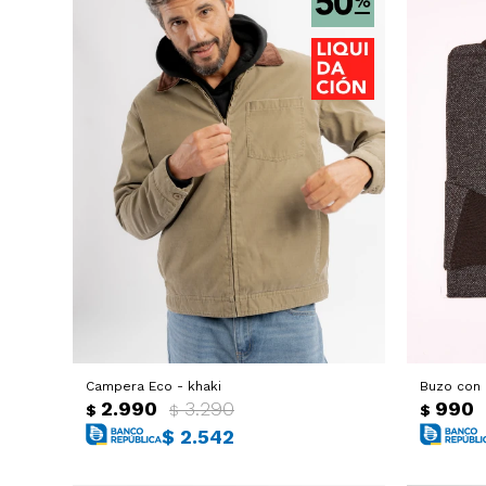
Campera Eco - khaki
Buzo con 
2.990
3.290
990
$
$
$
$
2.542