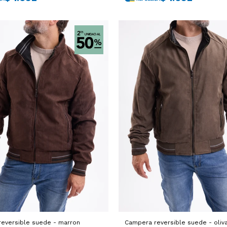
eversible suede - marron
Campera reversible suede - oliv