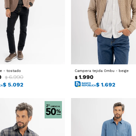
e - tostado
Campera tejida Ombu - beige
0
6.990
1.990
$
$
$
5.092
$
1.692