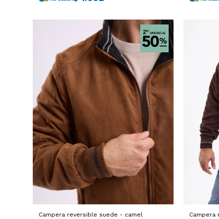
Campera reversible suede - camel
Campera r