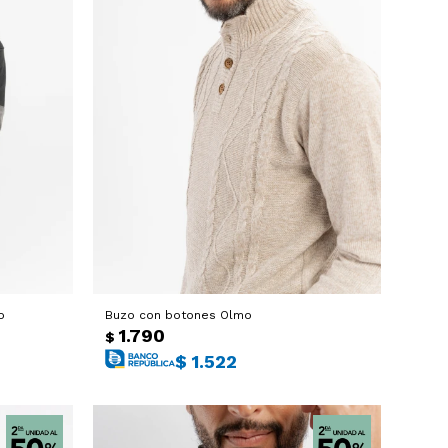
o
Buzo con botones Olmo
1.790
$
$
1.522