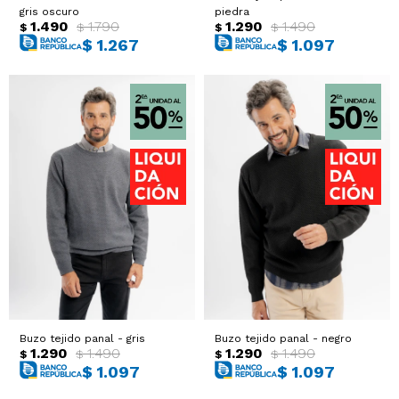
gris oscuro
piedra
1.490
1.790
1.290
1.490
$
$
$
$
$
1.267
$
1.097
Buzo tejido panal - gris
Buzo tejido panal - negro
1.290
1.490
1.290
1.490
$
$
$
$
$
1.097
$
1.097