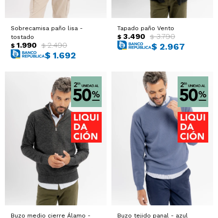
Sobrecamisa paño lisa -
Tapado paño Vento
3.490
3.790
$
$
tostado
1.990
2.490
$
2.967
$
$
$
1.692
Buzo medio cierre Álamo -
Buzo tejido panal - azul