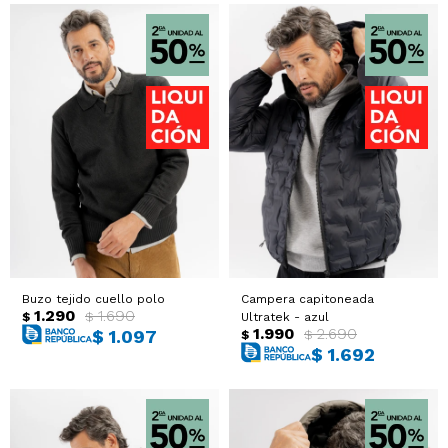
Buzo tejido cuello polo
Campera capitoneada
1.290
1.690
$
$
Ultratek - azul
1.990
2.690
$
1.097
$
$
$
1.692