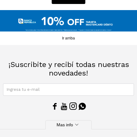
Ir arriba
¡Suscribite y recibí todas nuestras
novedades!
SUSCRIBIRME




expand_more
Mas info