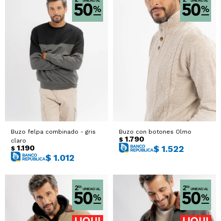
Buzo felpa combinado - gris
Buzo con botones Olmo
1.790
$
claro
1.190
$
1.522
$
$
1.012