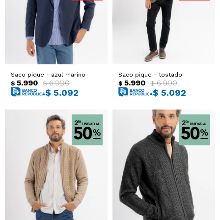
Sacos
T-shirts y Tops
Trajes
Ver todo
Abrigos
Saco pique - azul marino
Saco pique - tostado
5.990
6.990
5.990
6.990
$
$
$
$
Ver todo
$
5.092
$
5.092