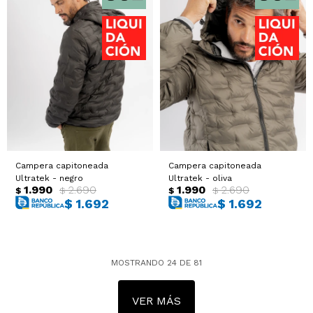
Campera capitoneada
Campera capitoneada
Ultratek - negro
Ultratek - oliva
1.990
2.690
1.990
2.690
$
$
$
$
$
1.692
$
1.692
MOSTRANDO
24
DE
81
VER MÁS