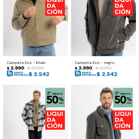
Campera Eco - khaki
Campera Eco - negro
2.990
3.290
2.990
3.290
$
$
$
$
$
2.542
$
2.542