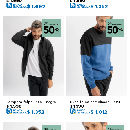
1.990
1.590
$
$
$
1.692
$
1.352
Campera felpa Enzo - negro
Buzo felpa combinado - azul
1.590
1.190
$
$
$
1.352
$
1.012