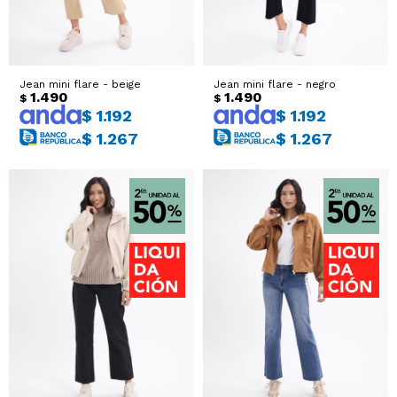
Sacos
T-shirts y Tops
Trajes
Ver todo
Jean mini flare - beige
Jean mini flare - negro
1.490
1.490
$
$
$
1.192
$
1.192
Abrigos
$
1.267
$
1.267
Ver todo