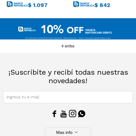
$
1.097
$
842
Ir arriba
¡Suscribite y recibí todas nuestras
novedades!
SUSCRIBIRME




expand_more
Mas info