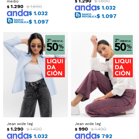
1.290
1.690
$
$
medio
1.290
1.690
$
$
$
1.032
$
1.032
$
1.097
$
1.097
Jean wide leg
Jean wide leg
1.290
1.490
990
1.490
$
$
$
$
$
1.032
$
792