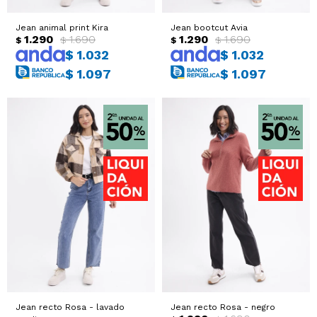
Jean animal print Kira
Jean bootcut Avia
1.290
1.690
1.290
1.690
$
$
$
$
$
1.032
$
1.032
$
1.097
$
1.097
Jean recto Rosa - lavado
Jean recto Rosa - negro