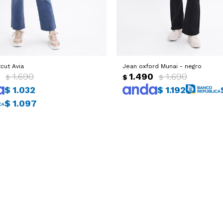
cut Avia
Jean oxford Munai - negro
1.690
1.490
1.690
$
$
$
$
1.032
$
1.192
$
1.097