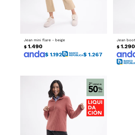
Jean mini flare - beige
Jean boot
1.490
1.290
$
$
$
1.192
$
1.267