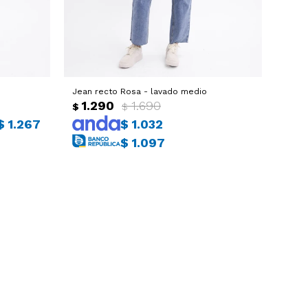
Jean recto Rosa - lavado medio
1.290
1.690
$
$
$
1.267
$
1.032
$
1.097