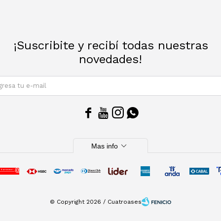
¡Suscribite y recibí todas nuestras
novedades!
SUSCRIBIRM




expand_more
Mas info
© Copyright 2026 / Cuatroases