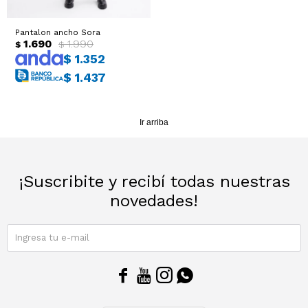
Pantalon ancho Sora
1.690
1.990
$
$
$
1.352
$
1.437
Ir arriba
¡Suscribite y recibí todas nuestras
novedades!
SUSCRIBIRME



