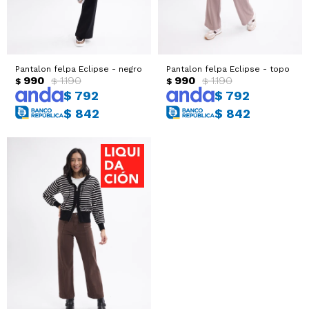
Sacos
T-shirts y Tops
Trajes
Ver todo
Pantalon felpa Eclipse - negro
Pantalon felpa Eclipse - topo
990
1.190
990
1.190
$
$
$
$
Abrigos
$
792
$
792
$
842
$
842
Ver todo