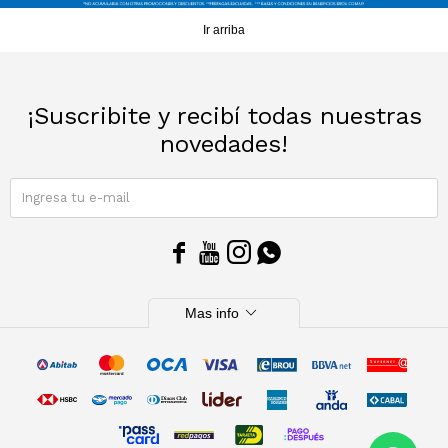
Ir arriba
Sacos
T-shirts y Tops
Trajes
Ver todo
¡Suscribite y recibí todas nuestras
Abrigos
novedades!
Ver todo
SUSCRIBIRME




expand_more
Mas info