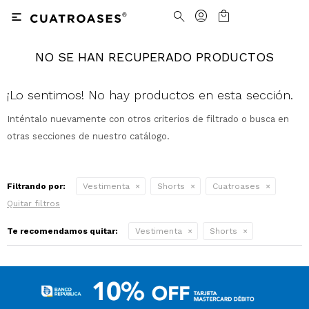

NO SE HAN RECUPERADO PRODUCTOS
Nosotros
Contacto
Nuestras tiendas
Cómo Comprar
¡Lo sentimos! No hay productos en esta sección.
Inténtalo nuevamente con otros criterios de filtrado o busca en
Vestimenta
Vestimenta
Trabaja con nosotros
Términos y condiciones
otras secciones de nuestro catálogo.
Accesorios
Accesorios
Camisas
Camisas y Blusas
Filtrando por:
Vestimenta
Shorts
Cuatroases
Calzado
Calzado
Pantalones
Cinturones
Pantalones
Cinturones
Quitar filtros
Ver todo
Ver todo
Jeans
Medias
Ver todo
Jeans
Carteras
Ver todo
Te recomendamos quitar:
Vestimenta
Shorts
Buzos
Ver todo
Abrigos y Chaquetas
Ver todo
Camperas
Tejidos