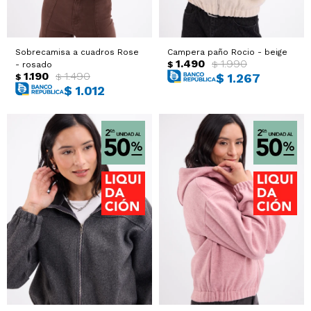
Sacos
T-shirts y Tops
Sobrecamisa a cuadros Rose
Campera paño Rocio - beige
Trajes
Ver todo
1.490
1.990
$
$
- rosado
1.190
1.490
$
1.267
$
$
$
1.012
Abrigos
Ver todo