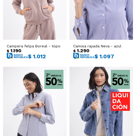
Campera felpa Boreal - topo
Camisa rayada Neva - azul
1.190
1.290
$
$
$
1.012
$
1.097