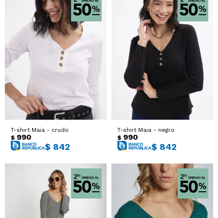
T-shirt Maia - crudo
T-shirt Maia - negro
990
990
$
$
$
842
$
842