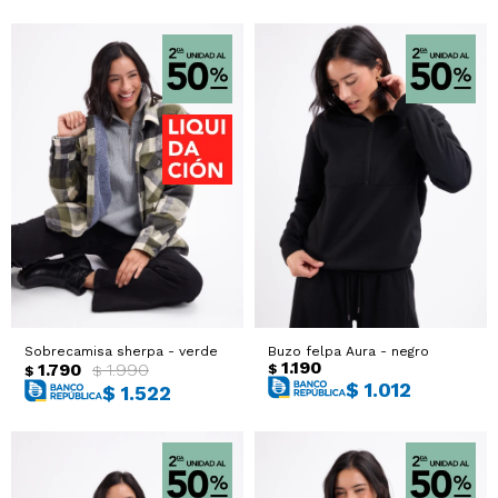
Sobrecamisa sherpa - verde
Buzo felpa Aura - negro
1.190
1.790
1.990
$
$
$
$
1.012
$
1.522