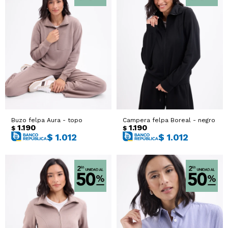
Buzo felpa Aura - topo
Campera felpa Boreal - negro
1.190
1.190
$
$
$
1.012
$
1.012