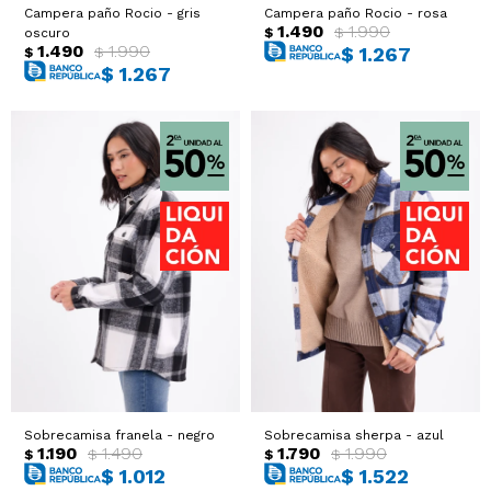
Campera paño Rocio - gris
Campera paño Rocio - rosa
1.490
1.990
$
$
oscuro
1.490
1.990
$
1.267
$
$
$
1.267
Sobrecamisa franela - negro
Sobrecamisa sherpa - azul
1.190
1.490
1.790
1.990
$
$
$
$
$
1.012
$
1.522