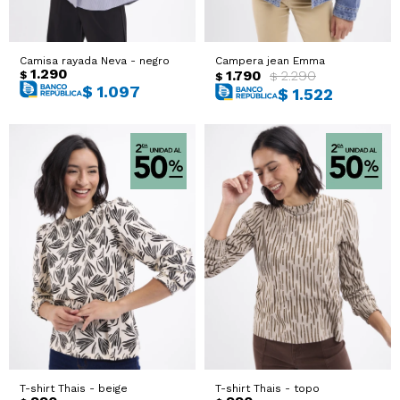
Camisa rayada Neva - negro
Campera jean Emma
1.290
1.790
2.290
$
$
$
$
1.097
$
1.522
T-shirt Thais - beige
T-shirt Thais - topo