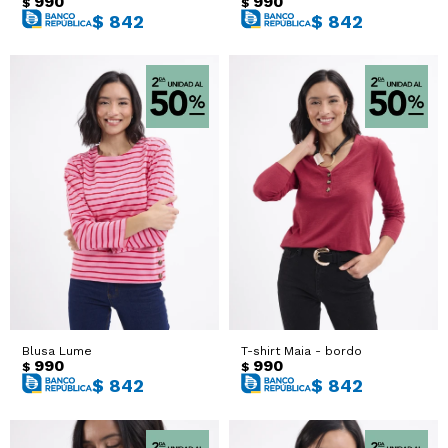
990
990
$
$
$
842
$
842
Blusa Lume
T-shirt Maia - bordo
990
990
$
$
$
842
$
842