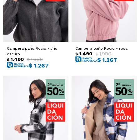
Campera paño Rocio - gris
Campera paño Rocio - rosa
1.490
1.990
$
$
oscuro
1.490
1.990
$
1.267
$
$
$
1.267