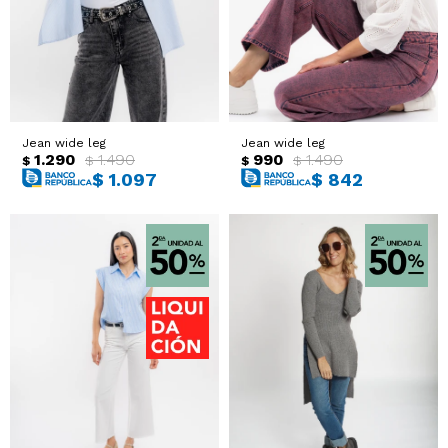
Jean wide leg
Jean wide leg
1.290
1.490
990
1.490
$
$
$
$
$
1.097
$
842