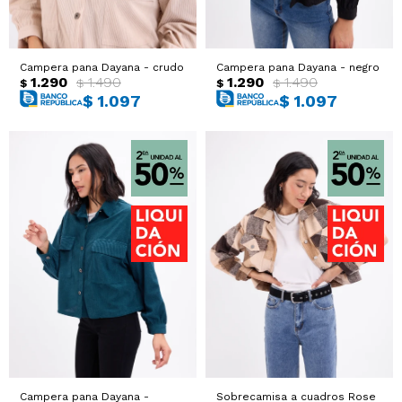
Sacos
T-shirts y Tops
Campera pana Dayana - crudo
Campera pana Dayana - negro
Trajes
Ver todo
1.290
1.490
1.290
1.490
$
$
$
$
$
1.097
$
1.097
Abrigos
Ver todo
Campera pana Dayana -
Sobrecamisa a cuadros Rose