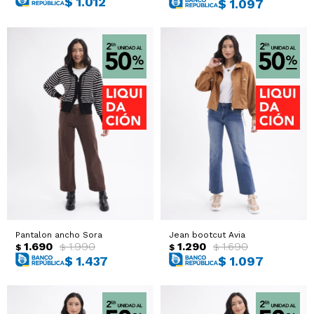
$
1.012
$
1.097
Pantalon ancho Sora
Jean bootcut Avia
1.690
1.990
1.290
1.690
$
$
$
$
$
1.437
$
1.097