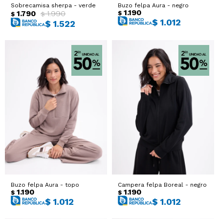
Sobrecamisa sherpa - verde
Buzo felpa Aura - negro
1.190
1.790
1.990
$
$
$
$
1.012
$
1.522
Buzo felpa Aura - topo
Campera felpa Boreal - negro
1.190
1.190
$
$
$
1.012
$
1.012