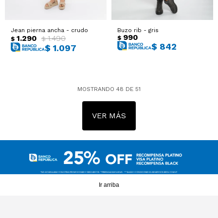
Jean pierna ancha - crudo
Buzo rib - gris
990
1.290
1.490
$
$
$
$
842
$
1.097
MOSTRANDO
48
DE
51
VER MÁS
Ir arriba