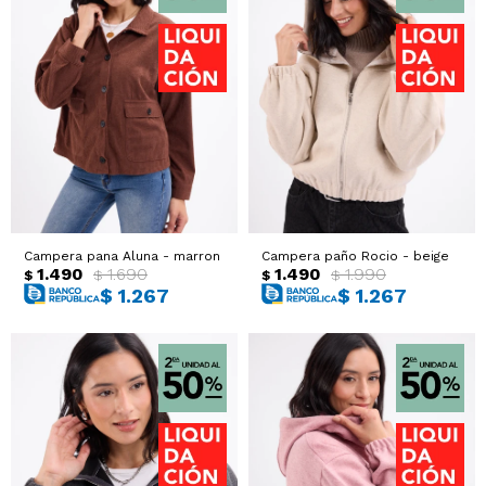
Campera pana Aluna - marron
Campera paño Rocio - beige
1.490
1.690
1.490
1.990
$
$
$
$
$
1.267
$
1.267