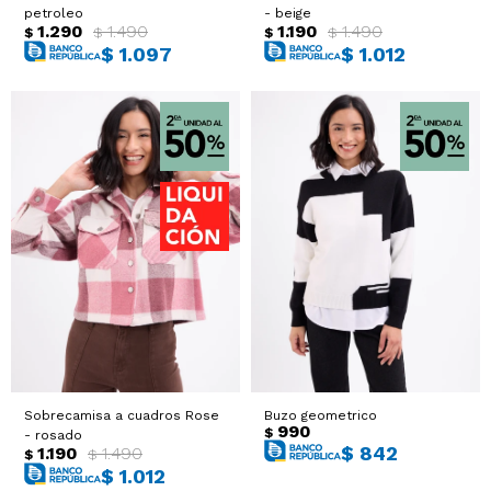
petroleo
- beige
1.290
1.490
1.190
1.490
$
$
$
$
$
1.097
$
1.012
Sobrecamisa a cuadros Rose
Buzo geometrico
990
$
- rosado
$
842
1.190
1.490
$
$
$
1.012