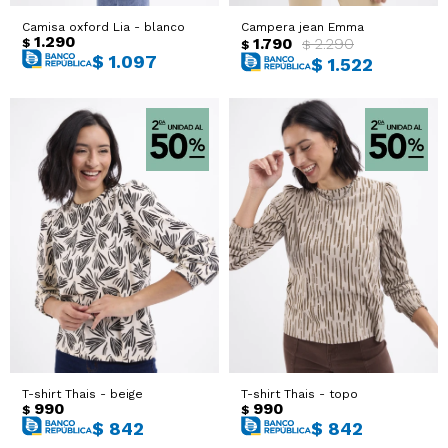
Camisa oxford Lia - blanco
Campera jean Emma
1.290
1.790
2.290
$
$
$
$
1.097
$
1.522
T-shirt Thais - beige
T-shirt Thais - topo
990
990
$
$
$
842
$
842