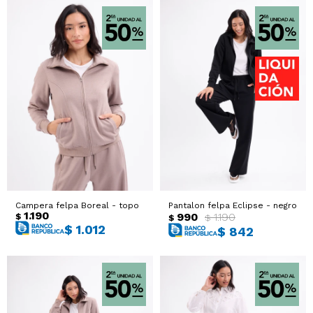
Campera felpa Boreal - topo
Pantalon felpa Eclipse - negro
1.190
990
1.190
$
$
$
$
1.012
$
842