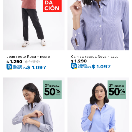
Jean recto Rosa - negro
Camisa rayada Neva - azul
1.290
1.290
1.690
$
$
$
$
1.097
$
1.097