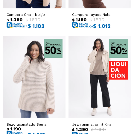
Campera Ona - beige
Campera rayada Nala
1.390
1.690
1.190
1.590
$
$
$
$
$
1.182
$
1.012
Buzo acanalado Siena
Jean animal print Kira
1.190
1.290
1.690
$
$
$