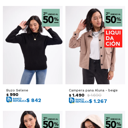
Buzo Selene
Campera pana Aluna - beige
990
1.490
1.690
$
$
$
$
842
$
1.267