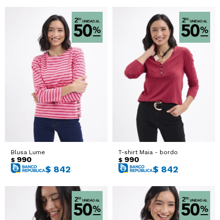
Blusa Lume
T-shirt Maia - bordo
990
990
$
$
$
842
$
842