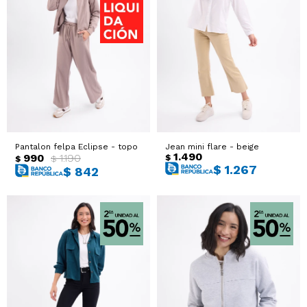
Pantalon felpa Eclipse - topo
Jean mini flare - beige
1.490
990
1.190
$
$
$
$
1.267
$
842