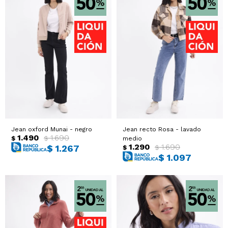
Jean oxford Munai - negro
Jean recto Rosa - lavado
1.490
1.690
$
$
medio
1.290
1.690
$
1.267
$
$
$
1.097