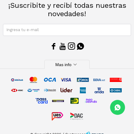
¡Suscribite y recibí todas nuestras
novedades!
SUSCRIBIRME




expand_more
Mas info