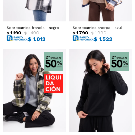
Sobrecamisa franela - negro
Sobrecamisa sherpa - azul
1.190
1.490
1.790
1.990
$
$
$
$
$
1.012
$
1.522