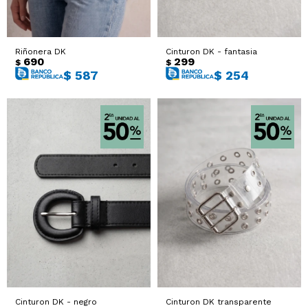
Sacos
T-shirts y Tops
Riñonera DK
Cinturon DK - fantasia
Trajes
Ver todo
690
299
$
$
$
587
$
254
Abrigos
Ver todo
Cinturon DK - negro
Cinturon DK transparente