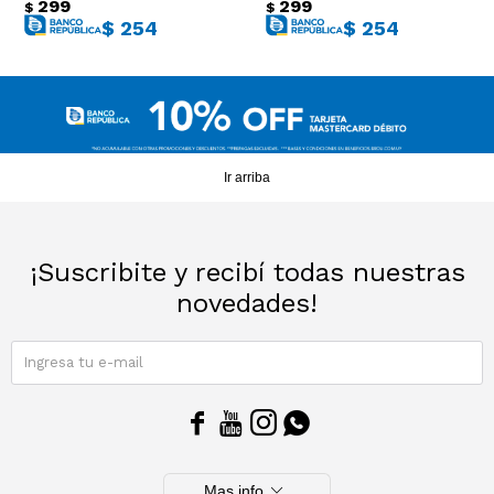
299
299
$
$
$
254
$
254
Ir arriba
¡Suscribite y recibí todas nuestras
novedades!
SUSCRIBIRME




expand_more
Mas info