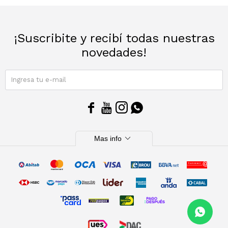
Sacos
T-shirts y Tops
¡Suscribite y recibí todas nuestras
Trajes
Ver todo
novedades!
Abrigos
SUSCRIBIRME
Ver todo




expand_more
Mas info