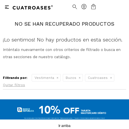

NO SE HAN RECUPERADO PRODUCTOS
Nosotros
Contacto
Nuestras tiendas
Cómo Comprar
¡Lo sentimos! No hay productos en esta sección.
Inténtalo nuevamente con otros criterios de filtrado o busca en
Vestimenta
Vestimenta
Trabaja con nosotros
Términos y condiciones
otras secciones de nuestro catálogo.
Accesorios
Accesorios
Camisas
Camisas y Blusas
Filtrando por:
Vestimenta
Buzos
Cuatroases
Calzado
Calzado
Pantalones
Cinturones
Pantalones
Cinturones
Quitar filtros
Ver todo
Ver todo
Jeans
Medias
Ver todo
Jeans
Carteras
Ver todo
Buzos
Ver todo
Abrigos y Chaquetas
Ver todo
Camperas
Tejidos
Ir arriba