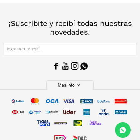
Sacos
T-shirts y Tops
¡Suscribite y recibí todas nuestras
Trajes
Ver todo
novedades!
Abrigos
SUSCRIBIRME
Ver todo




expand_more
Mas info