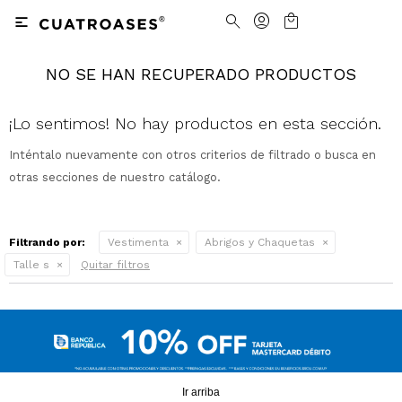

NO SE HAN RECUPERADO PRODUCTOS
Nosotros
Contacto
Nuestras tiendas
Cómo Comprar
¡Lo sentimos! No hay productos en esta sección.
Inténtalo nuevamente con otros criterios de filtrado o busca en
Vestimenta
Vestimenta
Trabaja con nosotros
Términos y condiciones
otras secciones de nuestro catálogo.
Accesorios
Accesorios
Camisas
Camisas y Blusas
Filtrando por:
Vestimenta
Abrigos y Chaquetas
Calzado
Calzado
Pantalones
Cinturones
Pantalones
Cinturones
Talle s
Quitar filtros
Ver todo
Ver todo
Jeans
Medias
Ver todo
Jeans
Carteras
Ver todo
Buzos
Ver todo
Abrigos y Chaquetas
Ver todo
Camperas
Tejidos
Ir arriba