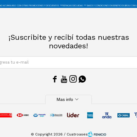
¡Suscribite y recibí todas nuestras
novedades!
SUSCRIBIRM




expand_more
Mas info
© Copyright 2026 / Cuatroases