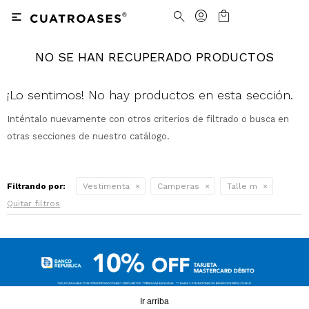

NO SE HAN RECUPERADO PRODUCTOS
Nosotros
Contacto
Nuestras tiendas
Cómo Comprar
¡Lo sentimos! No hay productos en esta sección.
Inténtalo nuevamente con otros criterios de filtrado o busca en
Vestimenta
Vestimenta
Trabaja con nosotros
Términos y condiciones
otras secciones de nuestro catálogo.
Accesorios
Accesorios
Camisas
Camisas y Blusas
Filtrando por:
Vestimenta
Camperas
Talle m
Calzado
Calzado
Pantalones
Cinturones
Pantalones
Cinturones
Quitar filtros
Ver todo
Ver todo
Jeans
Medias
Ver todo
Jeans
Carteras
Ver todo
Buzos
Ver todo
Abrigos y Chaquetas
Ver todo
Camperas
Tejidos
Ir arriba