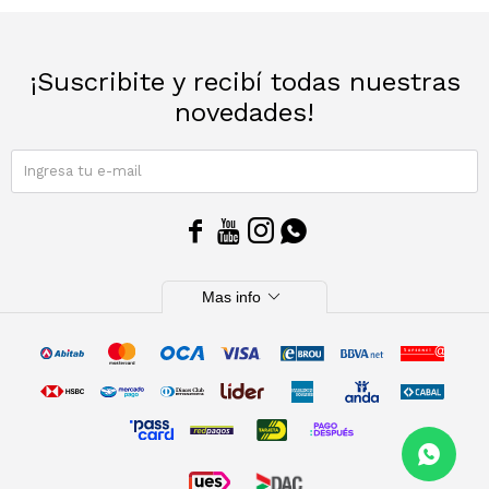
Sacos
T-shirts y Tops
¡Suscribite y recibí todas nuestras
Trajes
Ver todo
novedades!
Abrigos
SUSCRIBIRME
Ver todo




expand_more
Mas info