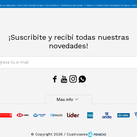
¡Suscribite y recibí todas nuestras
novedades!
SUSCRIBIRM




expand_more
Mas info
© Copyright 2026 / Cuatroases