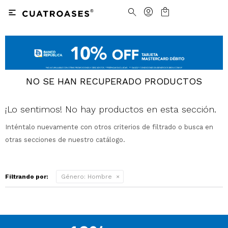

Nosotros
Contacto
Nuestras tiendas
Cómo Comprar
NO SE HAN RECUPERADO PRODUCTOS
Vestimenta
Vestimenta
Trabaja con nosotros
Términos y condiciones
¡Lo sentimos! No hay productos en esta sección.
Accesorios
Accesorios
Camisas
Camisas y Blusas
Inténtalo nuevamente con otros criterios de filtrado o busca en
otras secciones de nuestro catálogo.
Calzado
Calzado
Pantalones
Cinturones
Pantalones
Cinturones
Ver todo
Ver todo
Jeans
Medias
Ver todo
Jeans
Carteras
Ver todo
Filtrando por:
Género:
Hombre
Buzos
Ver todo
Abrigos y Chaquetas
Ver todo
Camperas
Tejidos