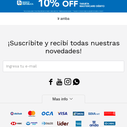
Sacos
T-shirts y Tops
Ir arriba
Trajes
Ver todo
Abrigos
¡Suscribite y recibí todas nuestras
novedades!
Ver todo
SUSCRIBIRME




expand_more
Mas info