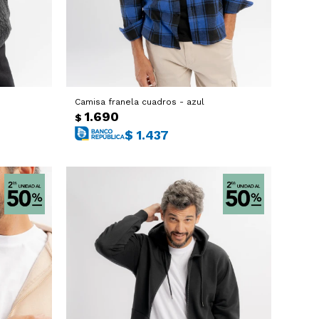
Camisa franela cuadros - azul
1.690
$
$
1.437