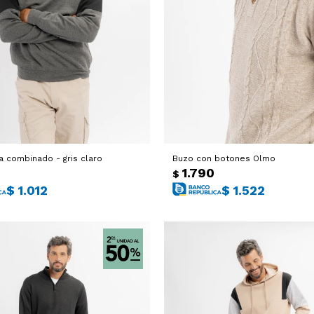
a combinado - gris claro
Buzo con botones Olmo
1.790
$
$
1.012
$
1.522