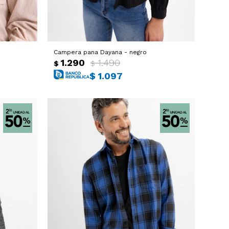
Campera pana Dayana - negro
1.290
1.490
$
$
$
1.097