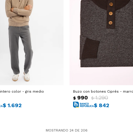
intero color - gris medio
Buzo con botones Ciprés - marr
0
990
1.290
$
$
$
1.692
$
842
MOSTRANDO
24
DE
206