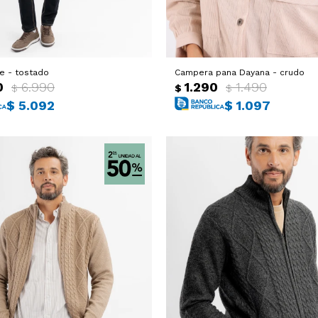
e - tostado
Campera pana Dayana - crudo
0
6.990
1.290
1.490
$
$
$
$
5.092
$
1.097