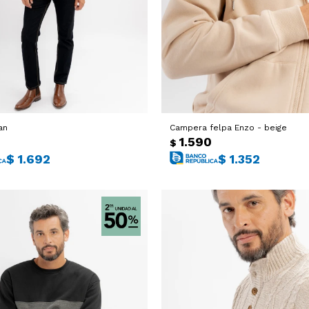
an
Campera felpa Enzo - beige
0
1.590
$
$
1.692
$
1.352