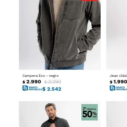
Campera Eco - negro
Jean clás
2.990
3.290
1.99
$
$
$
$
2.542