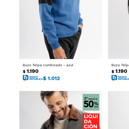
Buzo felpa combinado - azul
Buzo felp
1.190
1.190
$
$
$
1.012