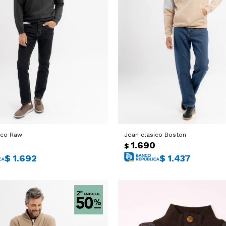
ico Raw
Jean clasico Boston
0
1.690
$
$
1.692
$
1.437