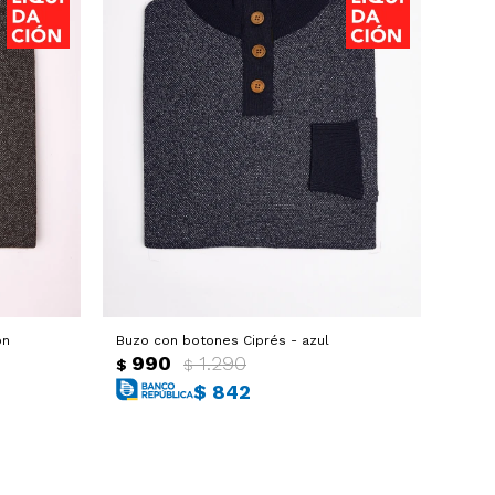
on
Buzo con botones Ciprés - azul
990
1.290
$
$
$
842