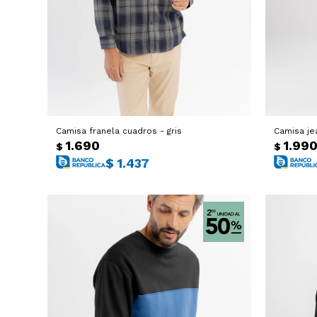
Camisa franela cuadros - gris
Camisa je
1.690
1.99
$
$
$
1.437