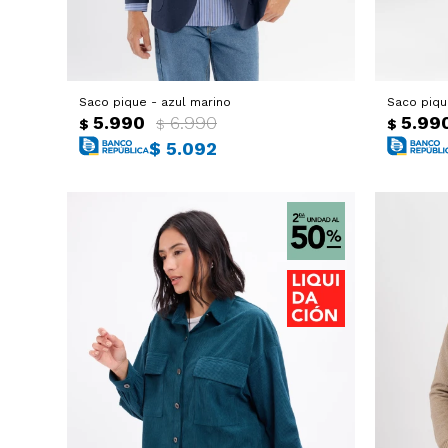
Saco pique - azul marino
Saco piqu
5.990
6.990
5.99
$
$
$
$
5.092