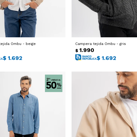
ejida Ombu - beige
Campera tejida Ombu - gris
0
1.990
$
$
1.692
$
1.692