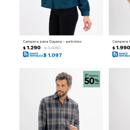
Campera pana Dayana - petroleo
Campera t
1.290
1.490
1.99
$
$
$
$
1.097