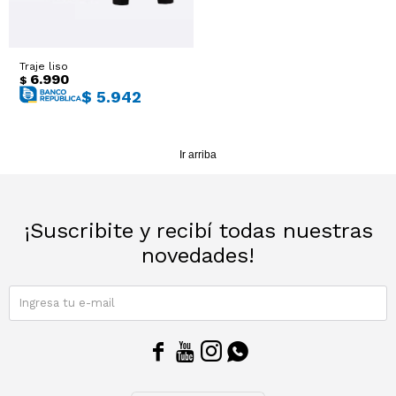
Sacos
T-shirts y Tops
Traje liso
Trajes
Ver todo
6.990
$
$
5.942
Abrigos
Ir arriba
Ver todo
¡Suscribite y recibí todas nuestras
novedades!
SUSCRIBIRME



