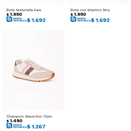
Sacos
T-shirts y Tops
Bota texturada kaia
Bota con elastico Nira
1.990
1.990
$
$
$
1.692
$
1.692
Trajes
Ver todo
Abrigos
Ver todo
Champion deportivo Olym
1.490
$
$
1.267