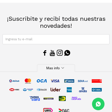
Sacos
T-shirts y Tops
¡Suscribite y recibí todas nuestras
Trajes
Ver todo
novedades!
Abrigos
SUSCRIBIRME
Ver todo




expand_more
Mas info