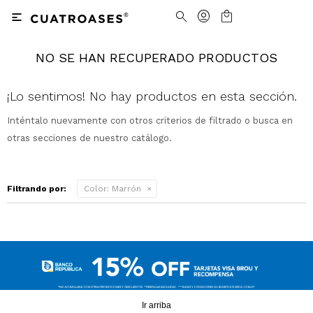

NO SE HAN RECUPERADO PRODUCTOS
Nosotros
Contacto
Nuestras tiendas
Cómo Comprar
¡Lo sentimos! No hay productos en esta sección.
Inténtalo nuevamente con otros criterios de filtrado o busca en
Vestimenta
Vestimenta
Trabaja con nosotros
Términos y condiciones
otras secciones de nuestro catálogo.
Accesorios
Accesorios
Camisas
Camisas y Blusas
Filtrando por:
Color:
Marrón
Calzado
Calzado
Pantalones
Cinturones
Pantalones
Cinturones
Ver todo
Ver todo
Jeans
Medias
Ver todo
Jeans
Carteras
Ver todo
Buzos
Ver todo
Abrigos y Chaquetas
Ver todo
Camperas
Tejidos
Ir arriba