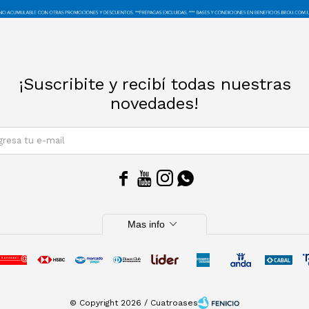
¡Suscribite y recibí todas nuestras
novedades!
SUSCRIBIRM




expand_more
Mas info
© Copyright 2026 / Cuatroases