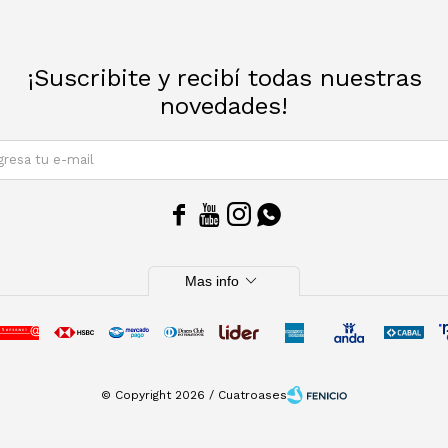
¡Suscribite y recibí todas nuestras
novedades!
SUSCRIBIRM




expand_more
Mas info
© Copyright 2026 / Cuatroases