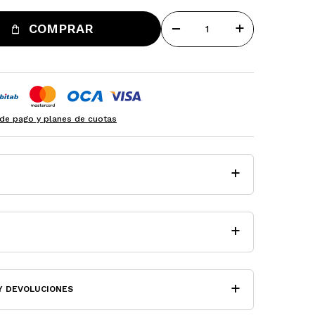
remove
add
COMPRAR
de pago y planes de cuotas
Y DEVOLUCIONES