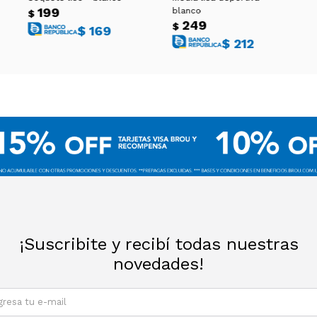
199
blanco
$
249
$
$
169
$
212
¡Suscribite y recibí todas nuestras
novedades!
SUSCRIBIRM