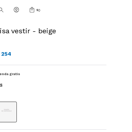
$
0
isa vestir - beige
254
ienda gratis
ES